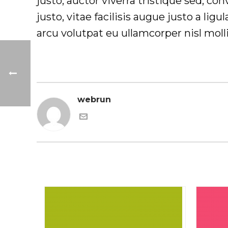
justo, auctor viverra tristique sed, co
justo, vitae facilisis augue justo a 
arcu volutpat eu ullamcorper nisl mollis
webrun