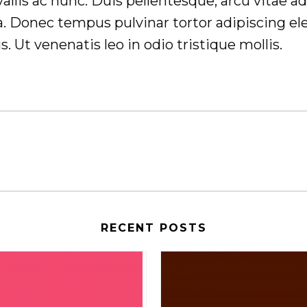
nvallis ac nunc. Duis pellentesque, arcu vitae a
ligula. Donec tempus pulvinar tortor adipisc
. Ut venenatis leo in odio tristique mollis.
RECENT POSTS