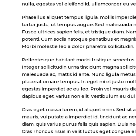
nulla, egestas vel eleifend id, ullamcorper eu vel
Phasellus aliquet tempus ligula, mollis imperdi
tortor justo, ut tempus augue. Sed malesuada mol
Fusce ultrices sapien felis, et tristique diam. Na
potenti. Cum sociis natoque penatibus et magnis 
Morbi molestie leo a dolor pharetra sollicitudin.
Pellentesque habitant morbi tristique senectus e
Integer sollicitudin urna tincidunt magna solli
malesuada ac, mattis id ante. Nunc ligula metus,
placerat ornare tempus. In eget mi et justo mol
egestas imperdiet ac eu leo. Proin vel mauris d
dapibus eget, varius non elit. Vestibulum eu dui
Cras eget massa lorem, id aliquet enim. Sed sit a
mauris, vulputate a imperdiet id, tincidunt ac n
diam, quis varius purus felis quis sapien. Duis ne
Cras rhoncus risus in velit luctus eget congue el