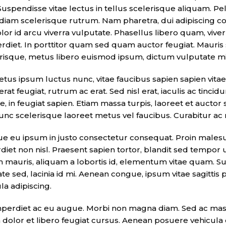
Suspendisse vitae lectus in tellus scelerisque aliquam. Pe
iam scelerisque rutrum. Nam pharetra, dui adipiscing con
lor id arcu viverra vulputate. Phasellus libero quam, viver
diet. In porttitor quam sed quam auctor feugiat. Mauris 
sque, metus libero euismod ipsum, dictum vulputate mi 
us ipsum luctus nunc, vitae faucibus sapien sapien vitae
rat feugiat, rutrum ac erat. Sed nisl erat, iaculis ac tinc
e, in feugiat sapien. Etiam massa turpis, laoreet et aucto
unc scelerisque laoreet metus vel faucibus. Curabitur ac 
que eu ipsum in justo consectetur consequat. Proin males
iet non nisl. Praesent sapien tortor, blandit sed tempor 
 mauris, aliquam a lobortis id, elementum vitae quam. Su
lputate sed, lacinia id mi. Aenean congue, ipsum vitae sagit
a adipiscing.
mperdiet ac eu augue. Morbi non magna diam. Sed ac massa
 dolor et libero feugiat cursus. Aenean posuere vehicula 