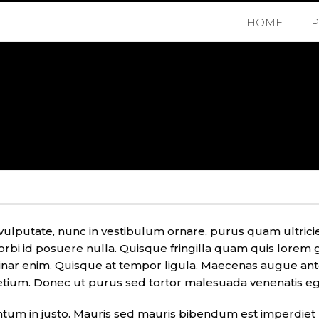
HOME
vulputate, nunc in vestibulum ornare, purus quam ultricie
 id posuere nulla. Quisque fringilla quam quis lorem gr
lvinar enim. Quisque at tempor ligula. Maecenas augue an
pretium. Donec ut purus sed tortor malesuada venenatis e
tum in justo. Mauris sed mauris bibendum est imperdiet p