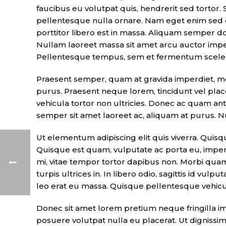
faucibus eu volutpat quis, hendrerit sed tortor. 
pellentesque nulla ornare. Nam eget enim sed d
porttitor libero est in massa. Aliquam semper do
Nullam laoreet massa sit amet arcu auctor imper
Pellentesque tempus, sem et fermentum sceleri
Praesent semper, quam at gravida imperdiet, met
purus. Praesent neque lorem, tincidunt vel place
vehicula tortor non ultricies. Donec ac quam ant
semper sit amet laoreet ac, aliquam at purus. N
Ut elementum adipiscing elit quis viverra. Quis
Quisque est quam, vulputate ac porta eu, imperd
mi, vitae tempor tortor dapibus non. Morbi quam
turpis ultrices in. In libero odio, sagittis id vu
leo erat eu massa. Quisque pellentesque vehicul
Donec sit amet lorem pretium neque fringilla i
posuere volutpat nulla eu placerat. Ut dignissim