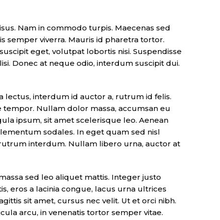
r risus. Nam in commodo turpis. Maecenas sed
s semper viverra. Mauris id pharetra tortor.
suscipit eget, volutpat lobortis nisi. Suspendisse
isi. Donec at neque odio, interdum suscipit dui.
lectus, interdum id auctor a, rutrum id felis.
sque tempor. Nullam dolor massa, accumsan eu
igula ipsum, sit amet scelerisque leo. Aenean
s elementum sodales. In eget quam sed nisl
rutrum interdum. Nullam libero urna, auctor at
 massa sed leo aliquet mattis. Integer justo
s, eros a lacinia congue, lacus urna ultrices
ttis sit amet, cursus nec velit. Ut et orci nibh.
cula arcu, in venenatis tortor semper vitae.