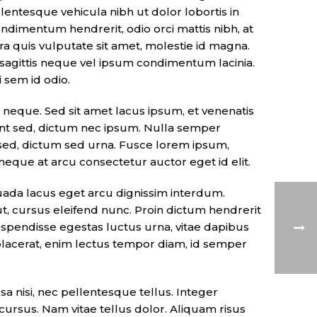
llentesque vehicula nibh ut dolor lobortis in
dimentum hendrerit, odio orci mattis nibh, at
ra quis vulputate sit amet, molestie id magna.
sagittis neque vel ipsum condimentum lacinia.
sem id odio.
 neque. Sed sit amet lacus ipsum, et venenatis
idunt sed, dictum nec ipsum. Nulla semper
r sed, dictum sed urna. Fusce lorem ipsum,
neque at arcu consectetur auctor eget id elit.
uada lacus eget arcu dignissim interdum.
ut, cursus eleifend nunc. Proin dictum hendrerit
spendisse egestas luctus urna, vitae dapibus
tis placerat, enim lectus tempor diam, id semper
 nisi, nec pellentesque tellus. Integer
cursus. Nam vitae tellus dolor. Aliquam risus