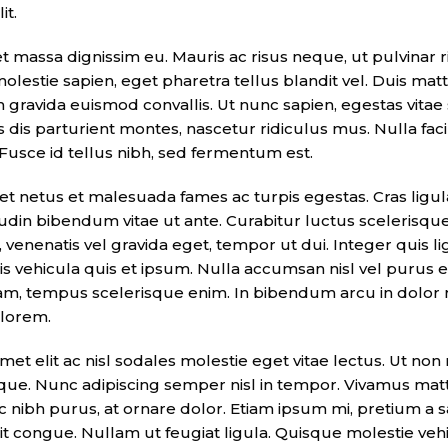
it.
et massa dignissim eu. Mauris ac risus neque, ut pulvina
estie sapien, eget pharetra tellus blandit vel. Duis matti
m gravida euismod convallis. Ut nunc sapien, egestas vitae 
dis parturient montes, nascetur ridiculus mus. Nulla facil
 Fusce id tellus nibh, sed fermentum est.
t netus et malesuada fames ac turpis egestas. Cras ligula 
citudin bibendum vitae ut ante. Curabitur luctus sceleri
 venenatis vel gravida eget, tempor ut dui. Integer quis l
lis vehicula quis et ipsum. Nulla accumsan nisl vel puru
iam, tempus scelerisque enim. In bibendum arcu in dolor 
 lorem.
met elit ac nisl sodales molestie eget vitae lectus. Ut non
eque. Nunc adipiscing semper nisl in tempor. Vivamus matti
c nibh purus, at ornare dolor. Etiam ipsum mi, pretium a sagi
it congue. Nullam ut feugiat ligula. Quisque molestie vehi