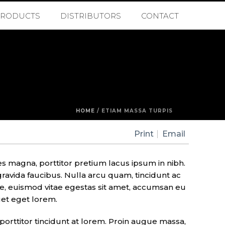
PRODUCTS
DISTRIBUTORS
CONTACT
HOME
/
ETIAM MASSA TURPIS
Print
Email
s magna, porttitor pretium lacus ipsum in nibh.
avida faucibus. Nulla arcu quam, tincidunt ac
te, euismod vitae egestas sit amet, accumsan eu
get eget lorem.
orttitor tincidunt at lorem. Proin augue massa,